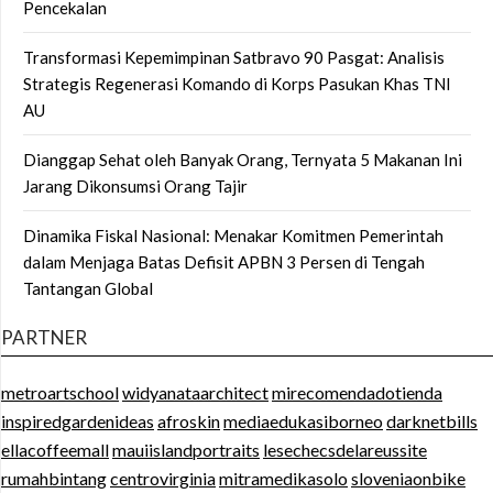
Pencekalan
Transformasi Kepemimpinan Satbravo 90 Pasgat: Analisis
Strategis Regenerasi Komando di Korps Pasukan Khas TNI
AU
Dianggap Sehat oleh Banyak Orang, Ternyata 5 Makanan Ini
Jarang Dikonsumsi Orang Tajir
Dinamika Fiskal Nasional: Menakar Komitmen Pemerintah
dalam Menjaga Batas Defisit APBN 3 Persen di Tengah
Tantangan Global
PARTNER
metroartschool
widyanataarchitect
mirecomendadotienda
inspiredgardenideas
afroskin
mediaedukasiborneo
darknetbills
ellacoffeemall
mauiislandportraits
lesechecsdelareussite
rumahbintang
centrovirginia
mitramedikasolo
sloveniaonbike