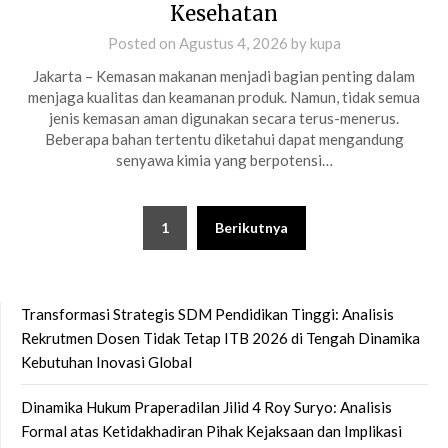
Kesehatan
Posted on
Agustus 4, 2026
by
kupa
Jakarta – Kemasan makanan menjadi bagian penting dalam
menjaga kualitas dan keamanan produk. Namun, tidak semua
jenis kemasan aman digunakan secara terus-menerus.
Beberapa bahan tertentu diketahui dapat mengandung
senyawa kimia yang berpotensi…
Paginasi
1
Berikutnya
pos
Transformasi Strategis SDM Pendidikan Tinggi: Analisis
Rekrutmen Dosen Tidak Tetap ITB 2026 di Tengah Dinamika
Kebutuhan Inovasi Global
Dinamika Hukum Praperadilan Jilid 4 Roy Suryo: Analisis
Formal atas Ketidakhadiran Pihak Kejaksaan dan Implikasi