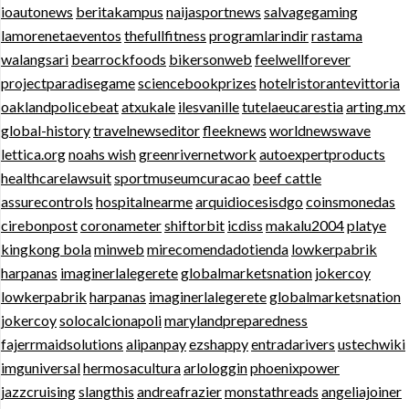
ioautonews
beritakampus
naijasportnews
salvagegaming
lamorenetaeventos
thefullfitness
programlarindir
rastama
walangsari
bearrockfoods
bikersonweb
feelwellforever
projectparadisegame
sciencebookprizes
hotelristorantevittoria
oaklandpolicebeat
atxukale
ilesvanille
tutelaeucarestia
arting.mx
global-history
travelnewseditor
fleeknews
worldnewswave
lettica.org
noahs wish
greenrivernetwork
autoexpertproducts
healthcarelawsuit
sportmuseumcuracao
beef cattle
assurecontrols
hospitalnearme
arquidiocesisdgo
coinsmonedas
cirebonpost
coronameter
shiftorbit
icdiss
makalu2004
platye
kingkong bola
minweb
mirecomendadotienda
lowkerpabrik
harpanas
imaginerlalegerete
globalmarketsnation
jokercoy
lowkerpabrik
harpanas
imaginerlalegerete
globalmarketsnation
jokercoy
solocalcionapoli
marylandpreparedness
fajerrmaidsolutions
alipanpay
ezshappy
entradarivers
ustechwiki
imguniversal
hermosacultura
arlologgin
phoenixpower
jazzcruising
slangthis
andreafrazier
monstathreads
angeliajoiner