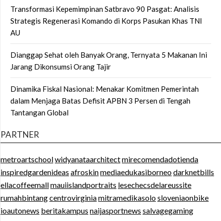
Transformasi Kepemimpinan Satbravo 90 Pasgat: Analisis
Strategis Regenerasi Komando di Korps Pasukan Khas TNI
AU
Dianggap Sehat oleh Banyak Orang, Ternyata 5 Makanan Ini
Jarang Dikonsumsi Orang Tajir
Dinamika Fiskal Nasional: Menakar Komitmen Pemerintah
dalam Menjaga Batas Defisit APBN 3 Persen di Tengah
Tantangan Global
PARTNER
metroartschool
widyanataarchitect
mirecomendadotienda
inspiredgardenideas
afroskin
mediaedukasiborneo
darknetbills
ellacoffeemall
mauiislandportraits
lesechecsdelareussite
rumahbintang
centrovirginia
mitramedikasolo
sloveniaonbike
ioautonews
beritakampus
naijasportnews
salvagegaming