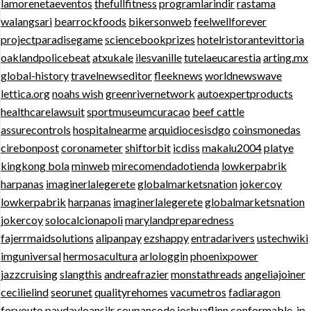
lamorenetaeventos
thefullfitness
programlarindir
rastama
walangsari
bearrockfoods
bikersonweb
feelwellforever
projectparadisegame
sciencebookprizes
hotelristorantevittoria
oaklandpolicebeat
atxukale
ilesvanille
tutelaeucarestia
arting.mx
global-history
travelnewseditor
fleeknews
worldnewswave
lettica.org
noahs wish
greenrivernetwork
autoexpertproducts
healthcarelawsuit
sportmuseumcuracao
beef cattle
assurecontrols
hospitalnearme
arquidiocesisdgo
coinsmonedas
cirebonpost
coronameter
shiftorbit
icdiss
makalu2004
platye
kingkong bola
minweb
mirecomendadotienda
lowkerpabrik
harpanas
imaginerlalegerete
globalmarketsnation
jokercoy
lowkerpabrik
harpanas
imaginerlalegerete
globalmarketsnation
jokercoy
solocalcionapoli
marylandpreparedness
fajerrmaidsolutions
alipanpay
ezshappy
entradarivers
ustechwiki
imguniversal
hermosacultura
arlologgin
phoenixpower
jazzcruising
slangthis
andreafrazier
monstathreads
angeliajoiner
cecilielind
seorunet
qualityrehomes
vacumetros
fadiaragon
foryouto
paydayloansilr
coupancode
joshuaflinn
conformable-jp