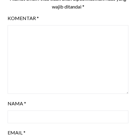
wajib ditandai
*
KOMENTAR
*
NAMA
*
EMAIL
*