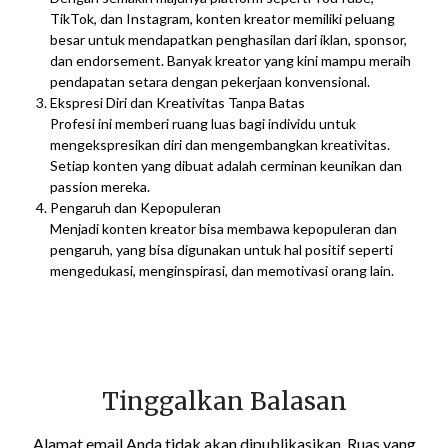
TikTok, dan Instagram, konten kreator memiliki peluang
besar untuk mendapatkan penghasilan dari iklan, sponsor,
dan endorsement. Banyak kreator yang kini mampu meraih
pendapatan setara dengan pekerjaan konvensional.
Ekspresi Diri dan Kreativitas Tanpa Batas
Profesi ini memberi ruang luas bagi individu untuk
mengekspresikan diri dan mengembangkan kreativitas.
Setiap konten yang dibuat adalah cerminan keunikan dan
passion mereka.
Pengaruh dan Kepopuleran
Menjadi konten kreator bisa membawa kepopuleran dan
pengaruh, yang bisa digunakan untuk hal positif seperti
mengedukasi, menginspirasi, dan memotivasi orang lain.
Tinggalkan Balasan
Alamat email Anda tidak akan dipublikasikan.
Ruas yang