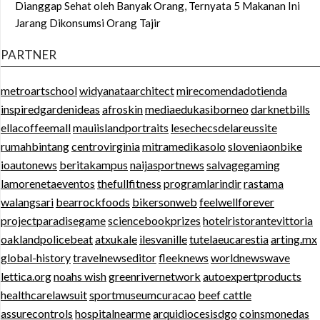
Dianggap Sehat oleh Banyak Orang, Ternyata 5 Makanan Ini
Jarang Dikonsumsi Orang Tajir
PARTNER
metroartschool
widyanataarchitect
mirecomendadotienda
inspiredgardenideas
afroskin
mediaedukasiborneo
darknetbills
ellacoffeemall
mauiislandportraits
lesechecsdelareussite
rumahbintang
centrovirginia
mitramedikasolo
sloveniaonbike
ioautonews
beritakampus
naijasportnews
salvagegaming
lamorenetaeventos
thefullfitness
programlarindir
rastama
walangsari
bearrockfoods
bikersonweb
feelwellforever
projectparadisegame
sciencebookprizes
hotelristorantevittoria
oaklandpolicebeat
atxukale
ilesvanille
tutelaeucarestia
arting.mx
global-history
travelnewseditor
fleeknews
worldnewswave
lettica.org
noahs wish
greenrivernetwork
autoexpertproducts
healthcarelawsuit
sportmuseumcuracao
beef cattle
assurecontrols
hospitalnearme
arquidiocesisdgo
coinsmonedas