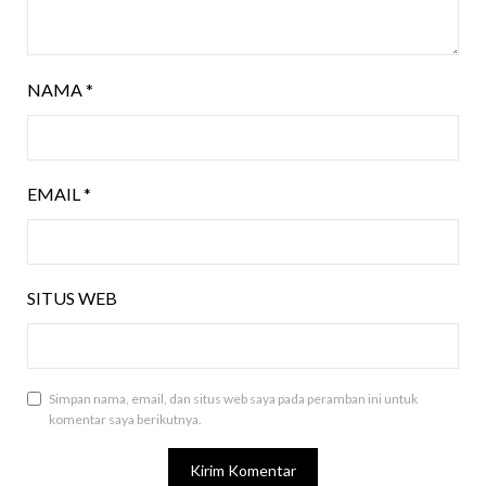
NAMA
*
EMAIL
*
SITUS WEB
Simpan nama, email, dan situs web saya pada peramban ini untuk
komentar saya berikutnya.