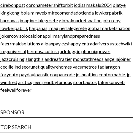
cirebonpost
coronameter
shiftorbit
icdiss
makalu2004
platye
kingkong bola
minweb
mirecomendadotienda
lowkerpabrik
harpanas
imaginerlalegerete
globalmarketsnation
jokercoy
lowkerpabrik
harpanas
imaginerlalegerete
globalmarketsnation
jokercoy
solocalcionapoli
marylandpreparedness
fajerrmaidsolutions
alipanpay
ezshappy
entradarivers
ustechwiki
imguniversal
hermosacultura
arlologgin
phoenixpower
jazzcruising
slangthis
andreafrazier
monstathreads
angeliajoiner
cecilielind
seorunet
qualityrehomes
vacumetros
fadiaragon
foryouto
paydayloansilr
coupancode
joshuaflinn
conformable-jp
winifred
arcticgreen
readbyfamous
itcort.autos
bikersonweb
feelwellforever
SPONSOR
TOP SEARCH