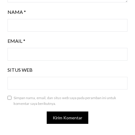
NAMA
*
EMAIL
*
SITUS WEB
Simpan nama, email, dan situs web saya pada peramban ini untuk
komentar saya berikutnya.