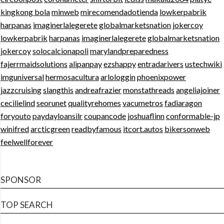
kingkong bola
minweb
mirecomendadotienda
lowkerpabrik
harpanas
imaginerlalegerete
globalmarketsnation
jokercoy
lowkerpabrik
harpanas
imaginerlalegerete
globalmarketsnation
jokercoy
solocalcionapoli
marylandpreparedness
fajerrmaidsolutions
alipanpay
ezshappy
entradarivers
ustechwiki
imguniversal
hermosacultura
arlologgin
phoenixpower
jazzcruising
slangthis
andreafrazier
monstathreads
angeliajoiner
cecilielind
seorunet
qualityrehomes
vacumetros
fadiaragon
foryouto
paydayloansilr
coupancode
joshuaflinn
conformable-jp
winifred
arcticgreen
readbyfamous
itcort.autos
bikersonweb
feelwellforever
SPONSOR
TOP SEARCH