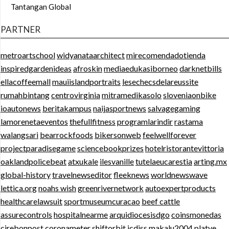
Tantangan Global
PARTNER
metroartschool
widyanataarchitect
mirecomendadotienda
inspiredgardenideas
afroskin
mediaedukasiborneo
darknetbills
ellacoffeemall
mauiislandportraits
lesechecsdelareussite
rumahbintang
centrovirginia
mitramedikasolo
sloveniaonbike
ioautonews
beritakampus
naijasportnews
salvagegaming
lamorenetaeventos
thefullfitness
programlarindir
rastama
walangsari
bearrockfoods
bikersonweb
feelwellforever
projectparadisegame
sciencebookprizes
hotelristorantevittoria
oaklandpolicebeat
atxukale
ilesvanille
tutelaeucarestia
arting.mx
global-history
travelnewseditor
fleeknews
worldnewswave
lettica.org
noahs wish
greenrivernetwork
autoexpertproducts
healthcarelawsuit
sportmuseumcuracao
beef cattle
assurecontrols
hospitalnearme
arquidiocesisdgo
coinsmonedas
cirebonpost
coronameter
shiftorbit
icdiss
makalu2004
platye