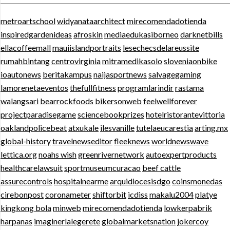
metroartschool
widyanataarchitect
mirecomendadotienda
inspiredgardenideas
afroskin
mediaedukasiborneo
darknetbills
ellacoffeemall
mauiislandportraits
lesechecsdelareussite
rumahbintang
centrovirginia
mitramedikasolo
sloveniaonbike
ioautonews
beritakampus
naijasportnews
salvagegaming
lamorenetaeventos
thefullfitness
programlarindir
rastama
walangsari
bearrockfoods
bikersonweb
feelwellforever
projectparadisegame
sciencebookprizes
hotelristorantevittoria
oaklandpolicebeat
atxukale
ilesvanille
tutelaeucarestia
arting.mx
global-history
travelnewseditor
fleeknews
worldnewswave
lettica.org
noahs wish
greenrivernetwork
autoexpertproducts
healthcarelawsuit
sportmuseumcuracao
beef cattle
assurecontrols
hospitalnearme
arquidiocesisdgo
coinsmonedas
cirebonpost
coronameter
shiftorbit
icdiss
makalu2004
platye
kingkong bola
minweb
mirecomendadotienda
lowkerpabrik
harpanas
imaginerlalegerete
globalmarketsnation
jokercoy