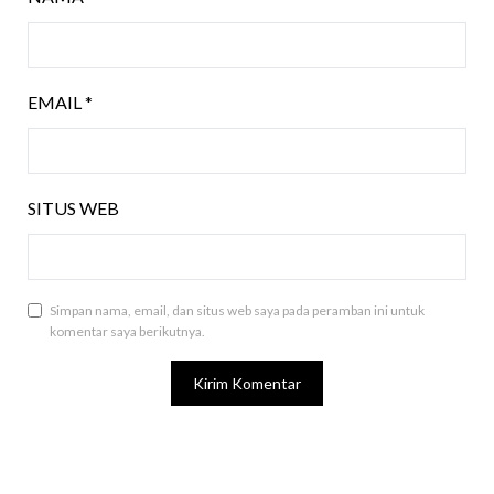
EMAIL
*
SITUS WEB
Simpan nama, email, dan situs web saya pada peramban ini untuk
komentar saya berikutnya.