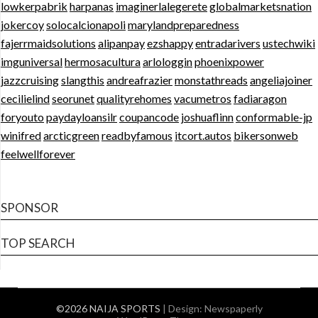
lowkerpabrik
harpanas
imaginerlalegerete
globalmarketsnation
jokercoy
solocalcionapoli
marylandpreparedness
fajerrmaidsolutions
alipanpay
ezshappy
entradarivers
ustechwiki
imguniversal
hermosacultura
arlologgin
phoenixpower
jazzcruising
slangthis
andreafrazier
monstathreads
angeliajoiner
cecilielind
seorunet
qualityrehomes
vacumetros
fadiaragon
foryouto
paydayloansilr
coupancode
joshuaflinn
conformable-jp
winifred
arcticgreen
readbyfamous
itcort.autos
bikersonweb
feelwellforever
SPONSOR
TOP SEARCH
©2026 NAIJA SPORTS
| Design:
Newspaperly