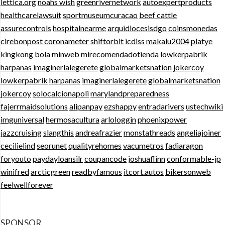
lettica.org
noahs wish
greenrivernetwork
autoexpertproducts
healthcarelawsuit
sportmuseumcuracao
beef cattle
assurecontrols
hospitalnearme
arquidiocesisdgo
coinsmonedas
cirebonpost
coronameter
shiftorbit
icdiss
makalu2004
platye
kingkong bola
minweb
mirecomendadotienda
lowkerpabrik
harpanas
imaginerlalegerete
globalmarketsnation
jokercoy
lowkerpabrik
harpanas
imaginerlalegerete
globalmarketsnation
jokercoy
solocalcionapoli
marylandpreparedness
fajerrmaidsolutions
alipanpay
ezshappy
entradarivers
ustechwiki
imguniversal
hermosacultura
arlologgin
phoenixpower
jazzcruising
slangthis
andreafrazier
monstathreads
angeliajoiner
cecilielind
seorunet
qualityrehomes
vacumetros
fadiaragon
foryouto
paydayloansilr
coupancode
joshuaflinn
conformable-jp
winifred
arcticgreen
readbyfamous
itcort.autos
bikersonweb
feelwellforever
SPONSOR