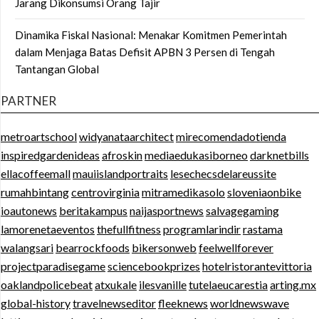
Jarang Dikonsumsi Orang Tajir
Dinamika Fiskal Nasional: Menakar Komitmen Pemerintah
dalam Menjaga Batas Defisit APBN 3 Persen di Tengah
Tantangan Global
PARTNER
metroartschool
widyanataarchitect
mirecomendadotienda
inspiredgardenideas
afroskin
mediaedukasiborneo
darknetbills
ellacoffeemall
mauiislandportraits
lesechecsdelareussite
rumahbintang
centrovirginia
mitramedikasolo
sloveniaonbike
ioautonews
beritakampus
naijasportnews
salvagegaming
lamorenetaeventos
thefullfitness
programlarindir
rastama
walangsari
bearrockfoods
bikersonweb
feelwellforever
projectparadisegame
sciencebookprizes
hotelristorantevittoria
oaklandpolicebeat
atxukale
ilesvanille
tutelaeucarestia
arting.mx
global-history
travelnewseditor
fleeknews
worldnewswave