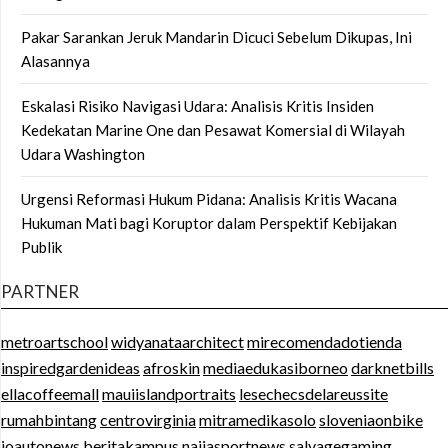
Pakar Sarankan Jeruk Mandarin Dicuci Sebelum Dikupas, Ini
Alasannya
Eskalasi Risiko Navigasi Udara: Analisis Kritis Insiden
Kedekatan Marine One dan Pesawat Komersial di Wilayah
Udara Washington
Urgensi Reformasi Hukum Pidana: Analisis Kritis Wacana
Hukuman Mati bagi Koruptor dalam Perspektif Kebijakan
Publik
PARTNER
metroartschool
widyanataarchitect
mirecomendadotienda
inspiredgardenideas
afroskin
mediaedukasiborneo
darknetbills
ellacoffeemall
mauiislandportraits
lesechecsdelareussite
rumahbintang
centrovirginia
mitramedikasolo
sloveniaonbike
ioautonews
beritakampus
naijasportnews
salvagegaming