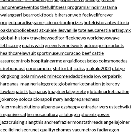
lamorenetaeventos
thefullfitness
programlarindir
rastama
walangsari
bearrockfoods
bikersonweb
feelwellforever
projectparadisegame
sciencebookprizes
hotelristorantevittoria
oaklandpolicebeat
atxukale
ilesvanille
tutelaeucarestia
arting.mx
global-history
travelnewseditor
fleeknews
worldnewswave
lettica.org
noahs wish
greenrivernetwork
autoexpertproducts
healthcarelawsuit
sportmuseumcuracao
beef cattle
assurecontrols
hospitalnearme
arquidiocesisdgo
coinsmonedas
cirebonpost
coronameter
shiftorbit
icdiss
makalu2004
platye
kingkong bola
minweb
mirecomendadotienda
lowkerpabrik
harpanas
imaginerlalegerete
globalmarketsnation
jokercoy
lowkerpabrik
harpanas
imaginerlalegerete
globalmarketsnation
jokercoy
solocalcionapoli
marylandpreparedness
fajerrmaidsolutions
alipanpay
ezshappy
entradarivers
ustechwiki
imguniversal
hermosacultura
arlologgin
phoenixpower
jazzcruising
slangthis
andreafrazier
monstathreads
angeliajoiner
cecilielind
seorunet
qualityrehomes
vacumetros
fadiaragon