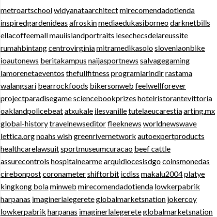
metroartschool
widyanataarchitect
mirecomendadotienda
inspiredgardenideas
afroskin
mediaedukasiborneo
darknetbills
ellacoffeemall
mauiislandportraits
lesechecsdelareussite
rumahbintang
centrovirginia
mitramedikasolo
sloveniaonbike
ioautonews
beritakampus
naijasportnews
salvagegaming
lamorenetaeventos
thefullfitness
programlarindir
rastama
walangsari
bearrockfoods
bikersonweb
feelwellforever
projectparadisegame
sciencebookprizes
hotelristorantevittoria
oaklandpolicebeat
atxukale
ilesvanille
tutelaeucarestia
arting.mx
global-history
travelnewseditor
fleeknews
worldnewswave
lettica.org
noahs wish
greenrivernetwork
autoexpertproducts
healthcarelawsuit
sportmuseumcuracao
beef cattle
assurecontrols
hospitalnearme
arquidiocesisdgo
coinsmonedas
cirebonpost
coronameter
shiftorbit
icdiss
makalu2004
platye
kingkong bola
minweb
mirecomendadotienda
lowkerpabrik
harpanas
imaginerlalegerete
globalmarketsnation
jokercoy
lowkerpabrik
harpanas
imaginerlalegerete
globalmarketsnation