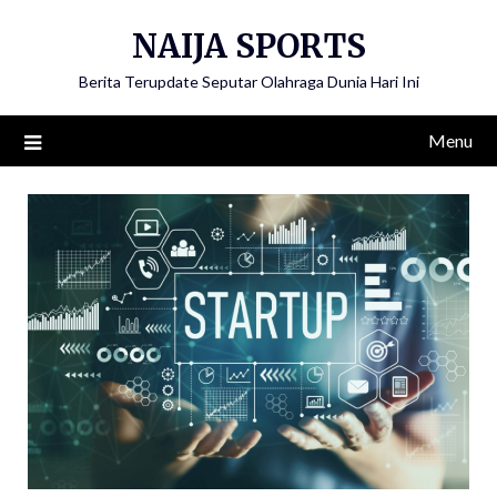
Skip
NAIJA SPORTS
to
content
Berita Terupdate Seputar Olahraga Dunia Hari Ini
Menu