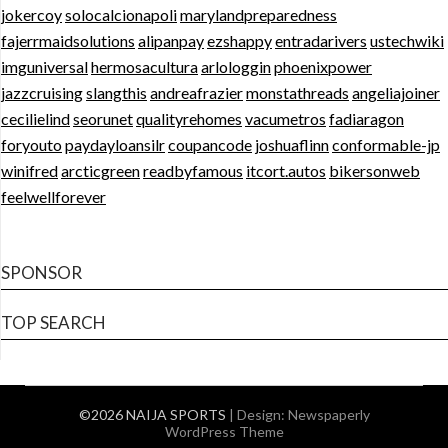
jokercoy
solocalcionapoli
marylandpreparedness
fajerrmaidsolutions
alipanpay
ezshappy
entradarivers
ustechwiki
imguniversal
hermosacultura
arlologgin
phoenixpower
jazzcruising
slangthis
andreafrazier
monstathreads
angeliajoiner
cecilielind
seorunet
qualityrehomes
vacumetros
fadiaragon
foryouto
paydayloansilr
coupancode
joshuaflinn
conformable-jp
winifred
arcticgreen
readbyfamous
itcort.autos
bikersonweb
feelwellforever
SPONSOR
TOP SEARCH
©2026 NAIJA SPORTS
| Design:
Newspaperly
WordPress Theme