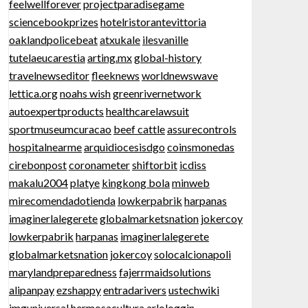
feelwellforever
projectparadisegame
sciencebookprizes
hotelristorantevittoria
oaklandpolicebeat
atxukale
ilesvanille
tutelaeucarestia
arting.mx
global-history
travelnewseditor
fleeknews
worldnewswave
lettica.org
noahs wish
greenrivernetwork
autoexpertproducts
healthcarelawsuit
sportmuseumcuracao
beef cattle
assurecontrols
hospitalnearme
arquidiocesisdgo
coinsmonedas
cirebonpost
coronameter
shiftorbit
icdiss
makalu2004
platye
kingkong bola
minweb
mirecomendadotienda
lowkerpabrik
harpanas
imaginerlalegerete
globalmarketsnation
jokercoy
lowkerpabrik
harpanas
imaginerlalegerete
globalmarketsnation
jokercoy
solocalcionapoli
marylandpreparedness
fajerrmaidsolutions
alipanpay
ezshappy
entradarivers
ustechwiki
imguniversal
hermosacultura
arlologgin