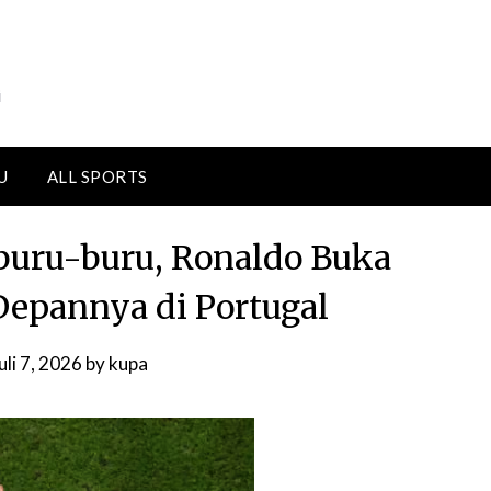
i
U
ALL SPORTS
buru-buru, Ronaldo Buka
Depannya di Portugal
uli 7, 2026
by
kupa