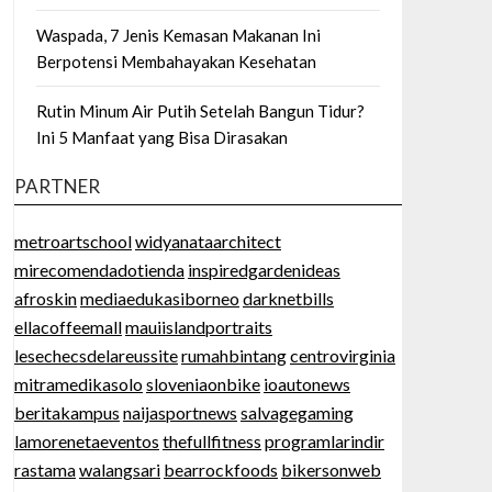
Waspada, 7 Jenis Kemasan Makanan Ini
Berpotensi Membahayakan Kesehatan
Rutin Minum Air Putih Setelah Bangun Tidur?
Ini 5 Manfaat yang Bisa Dirasakan
PARTNER
metroartschool
widyanataarchitect
mirecomendadotienda
inspiredgardenideas
afroskin
mediaedukasiborneo
darknetbills
ellacoffeemall
mauiislandportraits
lesechecsdelareussite
rumahbintang
centrovirginia
mitramedikasolo
sloveniaonbike
ioautonews
beritakampus
naijasportnews
salvagegaming
lamorenetaeventos
thefullfitness
programlarindir
rastama
walangsari
bearrockfoods
bikersonweb