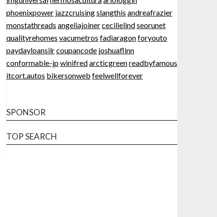
phoenixpower
jazzcruising
slangthis
andreafrazier
monstathreads
angeliajoiner
cecilielind
seorunet
qualityrehomes
vacumetros
fadiaragon
foryouto
paydayloansilr
coupancode
joshuaflinn
conformable-jp
winifred
arcticgreen
readbyfamous
itcort.autos
bikersonweb
feelwellforever
SPONSOR
TOP SEARCH