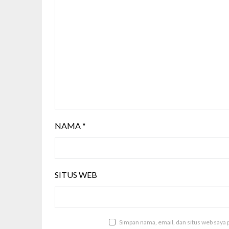
NAMA
*
SITUS WEB
Simpan nama, email, dan situs web saya 