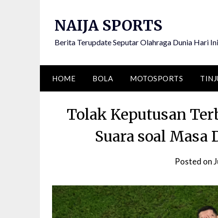
Skip
to
NAIJA SPORTS
content
Berita Terupdate Seputar Olahraga Dunia Hari In
HOME
BOLA
MOTOSPORTS
TINJ
Tolak Keputusan Ter
Suara soal Masa 
Posted on
J